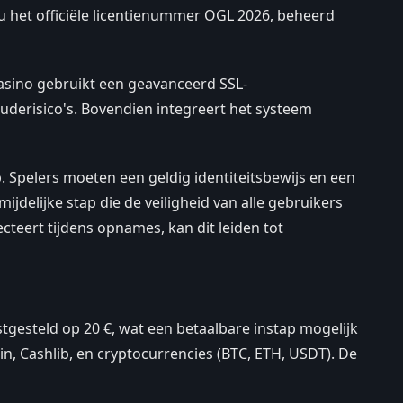
nu het officiële licentienummer OGL 2026, beheerd
casino gebruikt een geavanceerd SSL-
uderisico's. Bovendien integreert het systeem
. Spelers moeten een geldig identiteitsbewijs en een
delijke stap die de veiligheid van alle gebruikers
teert tijdens opnames, kan dit leiden tot
stgesteld op 20 €, wat een betaalbare instap mogelijk
n, Cashlib, en cryptocurrencies (BTC, ETH, USDT). De