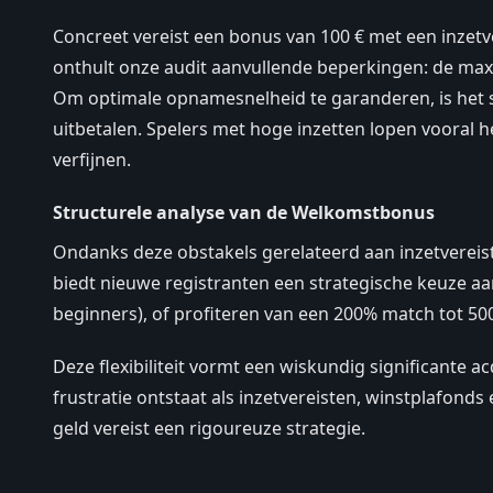
Concreet vereist een bonus van 100 € met een inzetv
onthult onze audit aanvullende beperkingen: de maxi
Om optimale opnamesnelheid te garanderen, is het 
uitbetalen. Spelers met hoge inzetten lopen vooral 
verfijnen.
Structurele analyse van de Welkomstbonus
Ondanks deze obstakels gerelateerd aan inzetvereist
biedt nieuwe registranten een strategische keuze aan
beginners), of profiteren van een 200% match tot 500
Deze flexibiliteit vormt een wiskundig significante 
frustratie ontstaat als inzetvereisten, winstplafond
geld vereist een rigoureuze strategie.