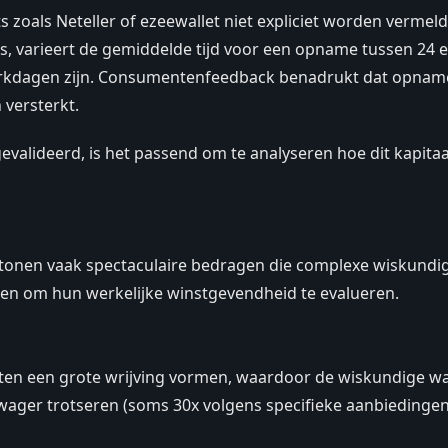
ets zoals Neteller of ezeewallet niet expliciet worden verme
s, varieert de gemiddelde tijd voor een opname tussen 24 
erkdagen zijn. Consumentenfeedback benadrukt dat opnam
 versterkt.
 gevalideerd, is het passend om te analyseren hoe dit kapi
tonen vaak spectaculaire bedragen die complexe wiskundig
n om hun werkelijke winstgevendheid te evalueren.
ten een grote wrijving vormen, waardoor de wiskundige wa
 wager trotseren (soms 30x volgens specifieke aanbiedingen,