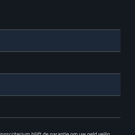
ngscriterium blijft de garantie om uw geld veilig