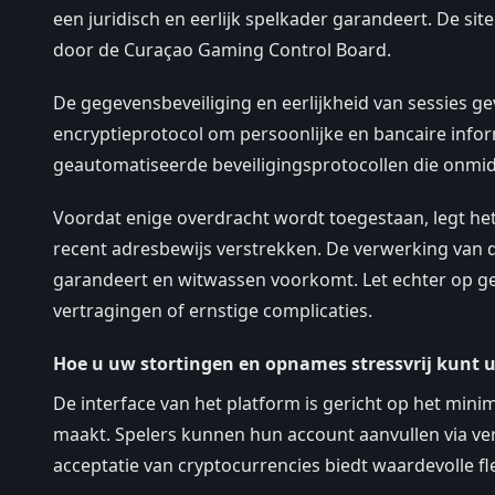
een juridisch en eerlijk spelkader garandeert. De si
door de Curaçao Gaming Control Board.
De gegevensbeveiliging en eerlijkheid van sessies ge
encryptieprotocol om persoonlijke en bancaire infor
geautomatiseerde beveiligingsprotocollen die onmidde
Voordat enige overdracht wordt toegestaan, legt het 
recent adresbewijs verstrekken. De verwerking van de
garandeert en witwassen voorkomt. Let echter op geo
vertragingen of ernstige complicaties.
Hoe u uw stortingen en opnames stressvrij kunt 
De interface van het platform is gericht op het mini
maakt. Spelers kunnen hun account aanvullen via ver
acceptatie van cryptocurrencies biedt waardevolle fle