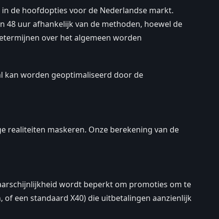
ld in de hoofdopties voor de Nederlandse markt.
en 48 uur afhankelijk van de methoden, hoewel de
etermijnen over het algemeen worden
taal kan worden geoptimaliseerd door de
e realiteiten maskeren. Onze berekening van de
arschijnlijkheid wordt beperkt om promoties om te
 of een standaard X40) die uitbetalingen aanzienlijk