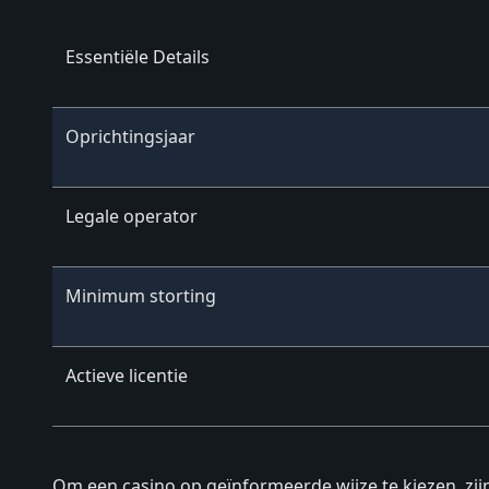
Essentiële Details
Oprichtingsjaar
Legale operator
Minimum storting
Actieve licentie
Om een casino op geïnformeerde wijze te kiezen, zijn