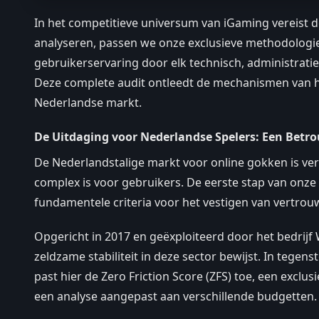
In het competitieve universum van iGaming vereist d
analyseren, passen we onze exclusieve methodologie t
gebruikerservaring door elk technisch, administratie
Deze complete audit ontleedt de mechanismen van het
Nederlandse markt.
De Uitdaging voor Nederlandse Spelers: Een Betr
De Nederlandstalige markt voor online gokken is v
complex is voor gebruikers. De eerste stap van onze Z
fundamentele criteria voor het vestigen van vertrou
Opgericht in 2017 en geëxploiteerd door het bedrijf 
zeldzame stabiliteit in deze sector bewijst. In tegens
past hier de Zero Friction Score (ZFS) toe, een exclu
een analyse aangepast aan verschillende budgetten.