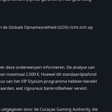
n de Globale Opnamesnelheid (GOS) richt zich op
over deze onderwerpen informeren. De analyse van
 van maximaal 2.500 €. Hoewel dit standaardplafond
eaus van het VIP Elysium-programma hebben bereikt
daarden, wat rigoureus bankrollbeheer vereist.
e uitgegeven door de Curaçao Gaming Authority, die